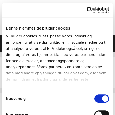
Hop
til
indhold
Denne hjemmeside bruger cookies
Vi bruger cookies til at tilpasse vores indhold og
Menu
annoncer, til at vise dig funktioner til sociale medier og til
at analysere vores trafik. Vi deler også oplysninger om
din brug af vores hjemmeside med vores partnere inden
for sociale medier, annonceringspartnere og
analysepartnere. Vores partnere kan kombinere disse
data med andre oplysninger, du har givet dem, eller som
Messe-Skitse
de har indsamlet fra din brug af deres tjenester.
Samtykkevalg
Nødvendig
Skriv en kommentar
Præferencer