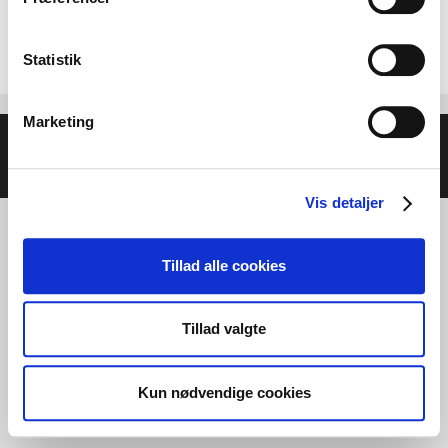
Du skal være
logget ind
for at skrive en
kommentar.
Statistik
Marketing
© 2026 Helse- og Livsstilsmesse - Energien i Centrum
•
Bygget med
GeneratePress
Vis detaljer
Tillad alle cookies
Tillad valgte
Kun nødvendige cookies