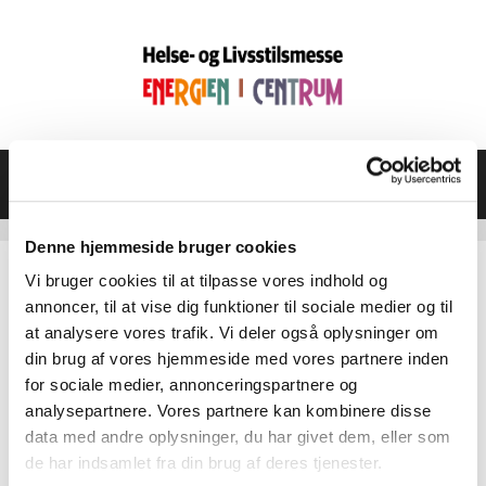
Hop
til
indhold
Menu
Denne hjemmeside bruger cookies
Vi bruger cookies til at tilpasse vores indhold og
annoncer, til at vise dig funktioner til sociale medier og til
Kataloget for Horsens helsemesse
at analysere vores trafik. Vi deler også oplysninger om
2024
din brug af vores hjemmeside med vores partnere inden
for sociale medier, annonceringspartnere og
Kataloget for Horsens helsemesse 2024 kan
analysepartnere. Vores partnere kan kombinere disse
hentes med linket:
her
data med andre oplysninger, du har givet dem, eller som
de har indsamlet fra din brug af deres tjenester.