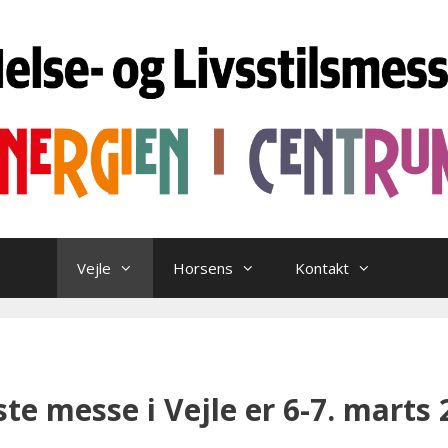
Vejle
Horsens
Kontakt
te messe i Vejle er 6-7. marts 