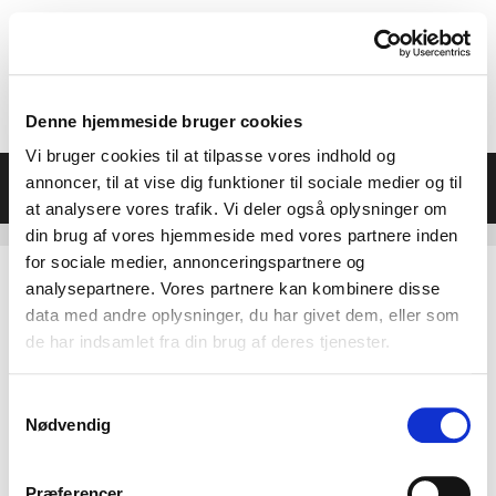
Hop
til
indhold
Denne hjemmeside bruger cookies
Vi bruger cookies til at tilpasse vores indhold og
Menu
annoncer, til at vise dig funktioner til sociale medier og til
at analysere vores trafik. Vi deler også oplysninger om
din brug af vores hjemmeside med vores partnere inden
for sociale medier, annonceringspartnere og
analysepartnere. Vores partnere kan kombinere disse
data med andre oplysninger, du har givet dem, eller som
Billeder fra Horsens helsemesse
de har indsamlet fra din brug af deres tjenester.
2023
Samtykkevalg
Nødvendig
Præferencer