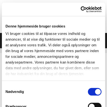
Hop
til
indhold
Denne hjemmeside bruger cookies
Vi bruger cookies til at tilpasse vores indhold og
Menu
annoncer, til at vise dig funktioner til sociale medier og til
at analysere vores trafik. Vi deler også oplysninger om
din brug af vores hjemmeside med vores partnere inden
for sociale medier, annonceringspartnere og
analysepartnere. Vores partnere kan kombinere disse
data med andre oplysninger, du har givet dem, eller som
Videoer for Horsens helse- og
de har indsamlet fra din brug af deres tjenester.
livsstilsmesse 2024
Samtykkevalg
Video for Horsens helsemesse kan også
Nødvendig
ses på YouTube –
klik her
Præferencer