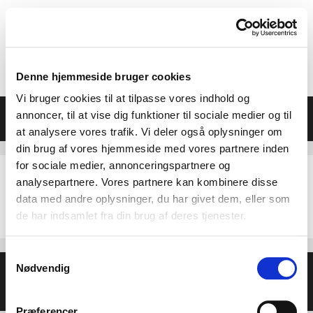
Hop
til
indhold
Denne hjemmeside bruger cookies
Vi bruger cookies til at tilpasse vores indhold og
Menu
annoncer, til at vise dig funktioner til sociale medier og til
at analysere vores trafik. Vi deler også oplysninger om
din brug af vores hjemmeside med vores partnere inden
for sociale medier, annonceringspartnere og
analysepartnere. Vores partnere kan kombinere disse
data med andre oplysninger, du har givet dem, eller som
vejle-plakat-2024-marts2+3
de har indsamlet fra din brug af deres tjenester.
Samtykkevalg
Nødvendig
© 2026 Helse- og Livsstilsmesse - Energien i Centrum
•
Bygget med
GeneratePress
Præferencer