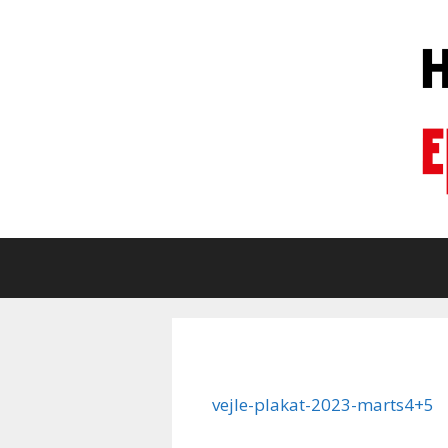
Hop
til
indhold
vejle-plakat-2023-marts4+5