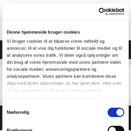
Hop
til
indhold
Denne hjemmeside bruger cookies
Vi bruger cookies til at tilpasse vores indhold og
Menu
annoncer, til at vise dig funktioner til sociale medier og til
at analysere vores trafik. Vi deler også oplysninger om
din brug af vores hjemmeside med vores partnere inden
for sociale medier, annonceringspartnere og
analysepartnere. Vores partnere kan kombinere disse
data med andre oplysninger, du har givet dem, eller som
Vilkår_2025_Horsens (1)
de har indsamlet fra din brug af deres tjenester.
Samtykkevalg
Nødvendig
© 2026 Helse- og Livsstilsmesse - Energien i Centrum
•
Bygget med
GeneratePress
Præferencer