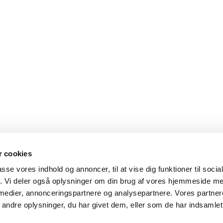
 cookies
passe vores indhold og annoncer, til at vise dig funktioner til soci
lse- og Livsstilsmesse - Energien i Centrum
• Bygget med
Gene
fik. Vi deler også oplysninger om din brug af vores hjemmeside m
 medier, annonceringspartnere og analysepartnere. Vores partne
ndre oplysninger, du har givet dem, eller som de har indsamlet 